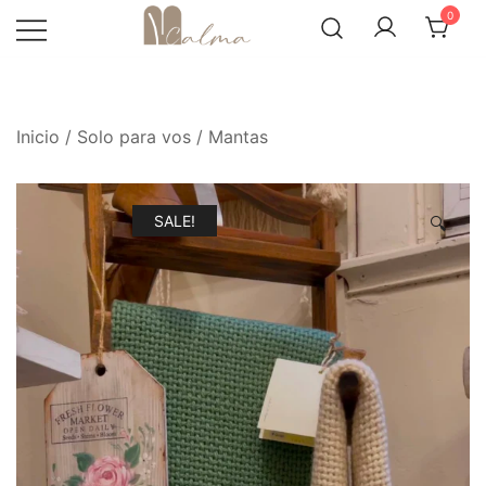
Skip
0
to
content
Inicio
/
Solo para vos
/
Mantas
SALE!
🔍