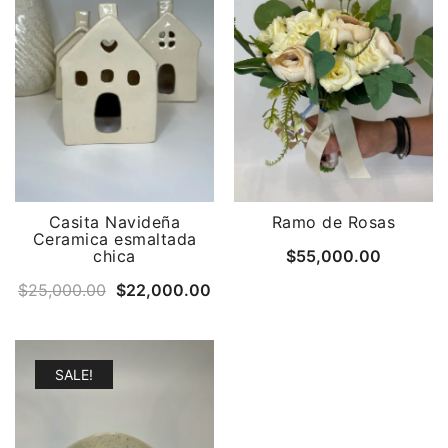
Casita Navideña
Ramo de Rosas
Ceramica esmaltada
chica
$
55,000.00
Original
Current
$
25,000.00
$
22,000.00
price
price
was:
is:
$25,000.00.
$22,000.00.
SALE!