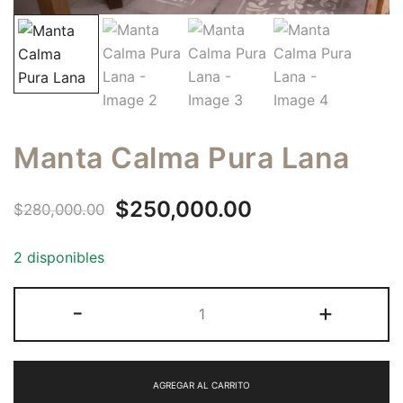
Manta Calma Pura Lana
Original
Current
$
250,000.00
$
280,000.00
price
price
2 disponibles
was:
is:
Manta
-
+
$280,000.00.
$250,000.00.
Calma
Pura
Lana
AGREGAR AL CARRITO
cantidad