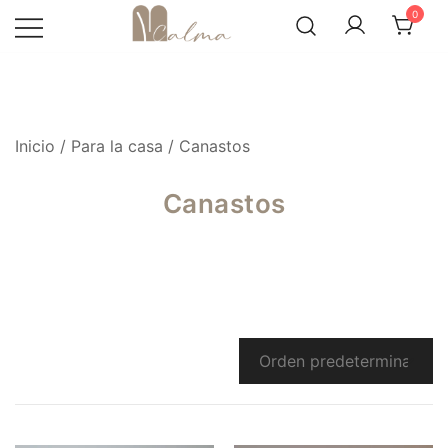
Skip
0
to
content
Inicio
/
Para la casa
/ Canastos
Canastos