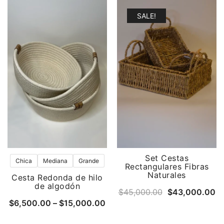
SALE!
Set Cestas
Chica
Mediana
Grande
Rectangulares Fibras
Naturales
Cesta Redonda de hilo
de algodón
Original
Cu
$
45,000.00
$
43,000.00
Price
$
6,500.00
–
$
15,000.00
price
pr
range:
was:
is: