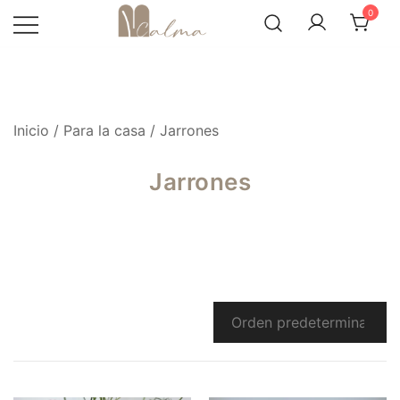
Skip
0
to
content
Inicio
/
Para la casa
/ Jarrones
Jarrones