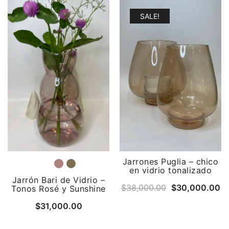
SALE!
Jarrones Puglia – chico
en vidrio tonalizado
Jarrón Bari de Vidrio –
Original
Cu
$
38,000.00
$
30,000.00
Tonos Rosé y Sunshine
price
pr
$
31,000.00
was:
is:
$38,000.00.
$3