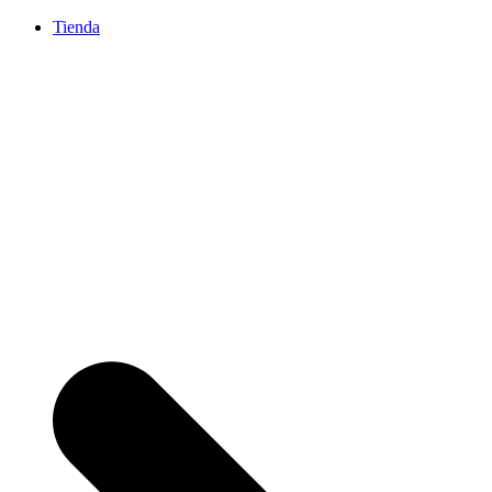
Skip
Tienda
to
content