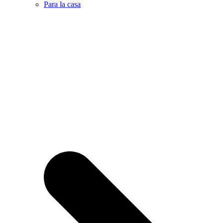
Para la casa