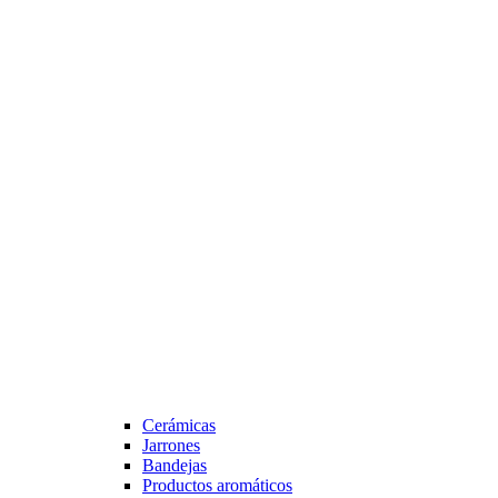
Cerámicas
Jarrones
Bandejas
Productos aromáticos