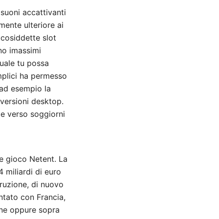
 suoni accattivanti
ente ulteriore ai
 cosiddette slot
no imassimi
quale tu possa
emplici ha permesso
 ad esempio la
versioni desktop.
me verso soggiorni
te gioco Netent. La
 miliardi di euro
truzione, di nuovo
ntato con Francia,
one oppure sopra