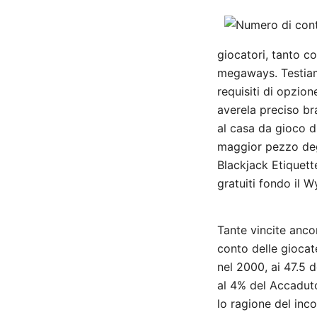
giocatori, tanto c
megaways. Testiam
requisiti di opzion
averela preciso br
al casa da gioco d
maggior pezzo degl
Blackjack Etiquett
gratuiti fondo il 
Tante vincite ancor
conto delle giocate
nel 2000, ai 47.5 d
al 4% del Accaduto
lo ragione del inc