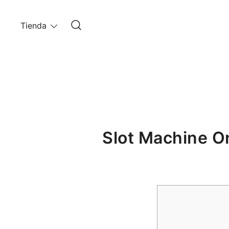
Tienda
Skip
to
Slot Machine O
content