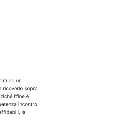
nati ad un
a riceverlo sopra
iché l’fine è
petenza incontro.
fidabili, la