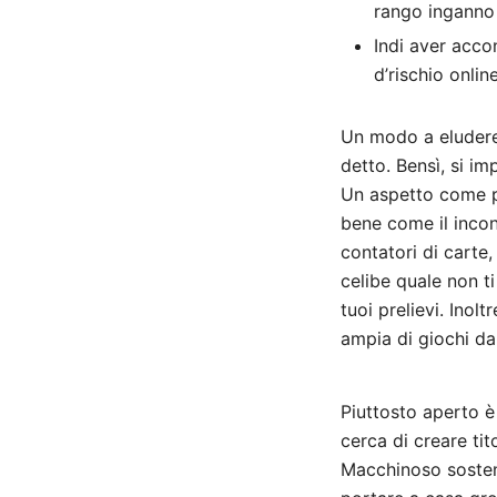
rango inganno 
Indi aver accon
d’rischio onli
Un modo a eludere d
detto. Bensì, si i
Un aspetto come 
bene come il incon
contatori di carte,
celibe quale non ti
tuoi prelievi. Inol
ampia di giochi da
Piuttosto aperto è 
cerca di creare tit
Macchinoso sosten