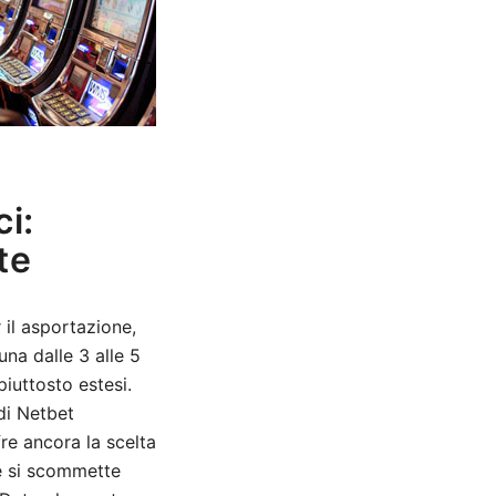
i:
te
 il asportazione,
na dalle 3 alle 5
iuttosto estesi.
di Netbet
re ancora la scelta
hé si scommette