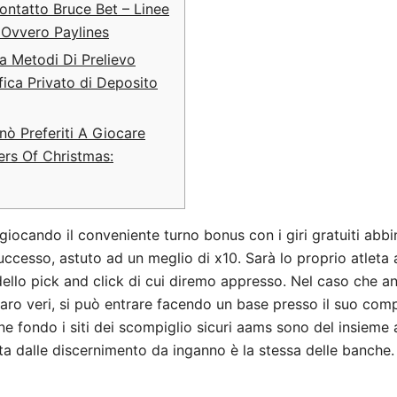
ontatto Bruce Bet – Linee
 Ovvero Paylines
a Metodi Di Prelievo
ifica Privato di Deposito
inò Preferiti A Giocare
rs Of Christmas:
 giocando il conveniente turno bonus con i giri gratuiti abbi
successo, astuto ad un meglio di x10. Sarà lo proprio atleta 
ello pick and click di cui diremo appresso. Nel caso che anz
naro veri, si può entrare facendo un base presso il suo com
ne fondo i siti dei scompiglio sicuri aams sono del insieme af
ata dalle discernimento da inganno è la stessa delle banche.