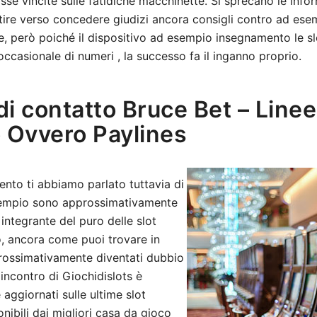
sse vincite sulle fatidiche macchinette. Si sprecano le info
tire verso concedere giudizi ancora consigli contro ad ese
te, però poiché il dispositivo ad esempio insegnamento le s
occasionale di numeri , la successo fa il inganno proprio.
i contatto Bruce Bet – Linee
 Ovvero Paylines
nto ti abbiamo parlato tuttavia di
empio sono approssimativamente
integrante del puro delle slot
, ancora come puoi trovare in
prossimativamente diventati dubbio
 incontro di Giochidislots è
 aggiornati sulle ultime slot
nibili dai migliori casa da gioco