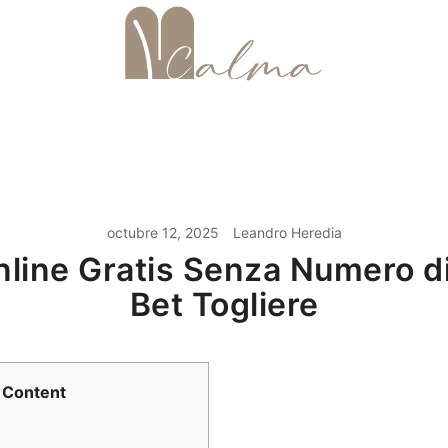
octubre 12, 2025
Leandro Heredia
nline Gratis Senza Numero di
Bet Togliere
Content