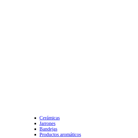
Cerámicas
Jarrones
Bandejas
Productos aromáticos