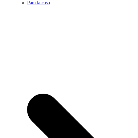
Para la casa