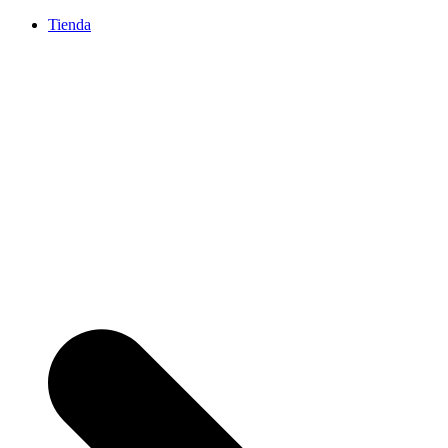
Skip
Tienda
to
content