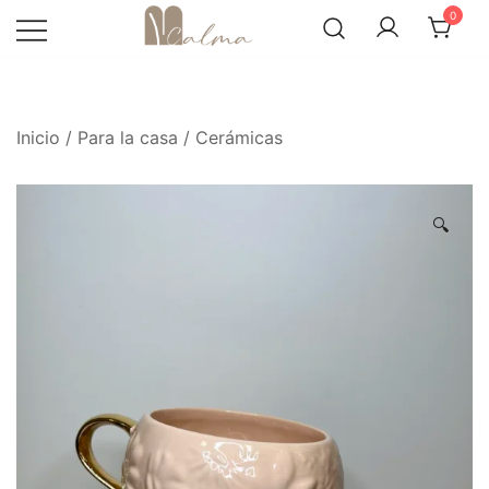
Skip
0
to
content
Inicio
/
Para la casa
/
Cerámicas
🔍