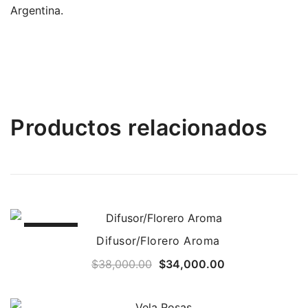
Argentina.
Productos relacionados
SALE!
Difusor/Florero Aroma
Original
Current
$
38,000.00
$
34,000.00
price
price
was:
is: