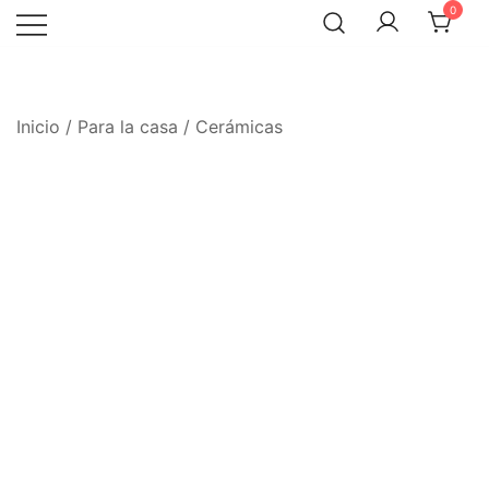
Skip
0
to
content
Inicio
/
Para la casa
/
Cerámicas